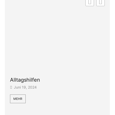
Bor
Alltagshilfen
Jun
Juni 19, 2024
MEH
MEHR