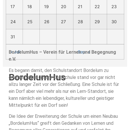
17
18
19
20
21
22
23
24
25
26
27
28
29
30
31
« Juli
Sep. »
BordelumHus – Verein für Lernen und Begegnung
e.V.
Es begann damit, den Schulstandort Bordelum zu
BordelumHus
erhalten, denn unsere Dorfschule stand vor gar nicht
allzu langer Zeit vor der Schließung. Eine Schule ist für
ein Dorf aber viel mehr als nur ein Lern-Standort, sie
kann nämlich ein lebendiger, kultureller und geistiger
Mittelpunkt für ein Dorf sein!
Die Idee der Erweiterung der Schule um einen Neubau
„BordelumHus“ greift den Gedanken von Lernen und